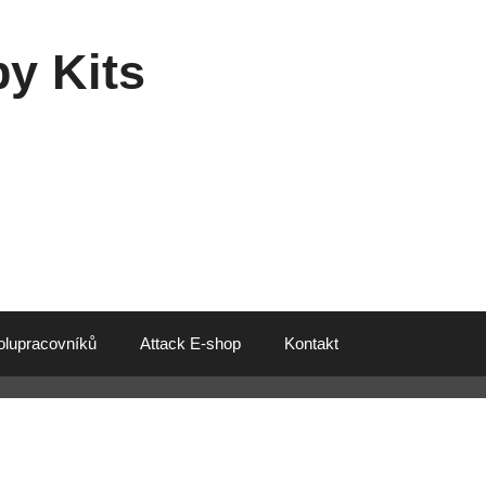
y Kits
olupracovníků
Attack E-shop
Kontakt