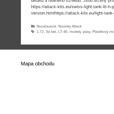
detailů a reálného vzhledu. Jsou určeny p
https://attack-kits.eu/swiss-light-tank-ltl-h
version.htmlhttps://attack-kits.eu/light-ta
Rubriky
Nezařazené
,
Novinky Attack
Štítky
1:72
,
3d tisk
,
LT-40
,
modely
,
pásy
,
Plastikový m
Mapa obchodu