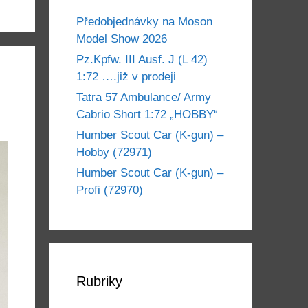
Předobjednávky na Moson
Model Show 2026
Pz.Kpfw. III Ausf. J (L 42)
1:72 ….již v prodeji
Tatra 57 Ambulance/ Army
Cabrio Short 1:72 „HOBBY“
Humber Scout Car (K-gun) –
Hobby (72971)
Humber Scout Car (K-gun) –
Profi (72970)
Rubriky