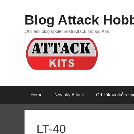
Přeskočit
na
Blog Attack Hobb
obsah
Oficiální blog společnosti Attack Hobby Kits
Home
Novinky Attack
Od zákazníků a sp
LT-40