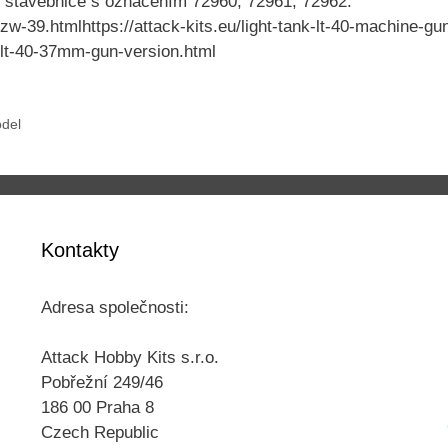
ro stavebnice s označením 72960, 72961, 72962.
-pzw-39.htmlhttps://attack-kits.eu/light-tank-lt-40-machine-gu
nk-lt-40-37mm-gun-version.html
odel
Kontakty
Adresa společnosti:
Attack Hobby Kits s.r.o.
Pobřežní 249/46
186 00 Praha 8
Czech Republic