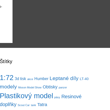
n-
Štítky
1:72
Leptané díly
3d tisk
Humber
LT-40
akce
modely
Obtisky
Moson Model Show
panzer
Plastikový model
Resinové
pásy
doplňky
Tatra
Scout Car
tank